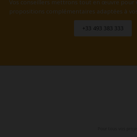
Vos conseillers mettrons tout en œuvre pour 
propositions complémentaires adaptées à vo
+33 493 383 333
Pour tous vos proje