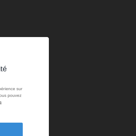
ité
périence sur
 Vous pouvez
s