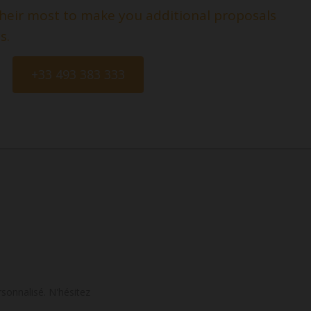
 their most to make you additional proposals
s.
+33 493 383 333
sonnalisé. N'hésitez