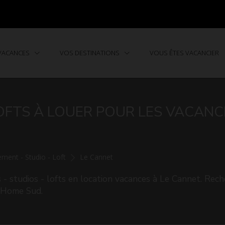
 VACANCES
VOS DESTINATIONS
VOUS ÊTES VACANCIER
OFTS À LOUER POUR LES VACANC
ment - Studio - Loft
Le Cannet
 studios - lofts en location vacances à Le Cannet. Rech
e Home Sud.