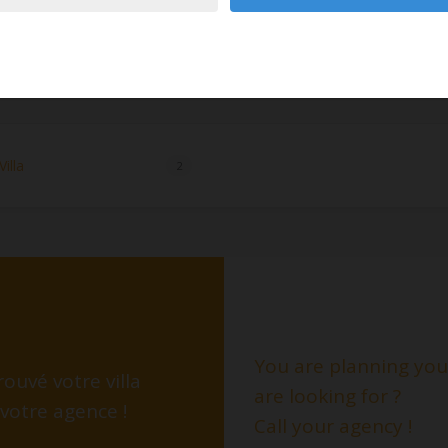
illa
2
You are planning your
ouvé votre villa
are looking for ?
 votre agence !
Call your agency !