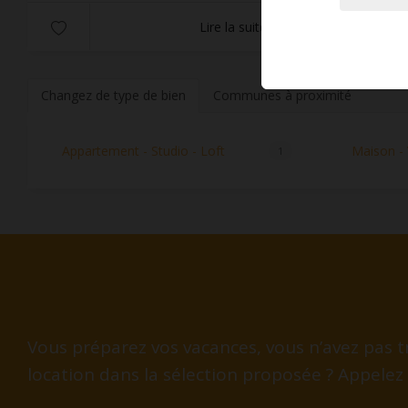
Lire la suite
Changez de type de bien
Communes à proximité
Appartement - Studio - Loft
Maison - V
1
Vous préparez vos vacances, vous n’avez pas tr
location dans la sélection proposée ? Appelez