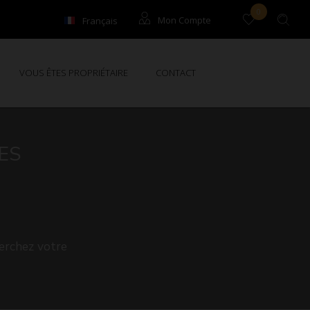
0
Français
Mon Compte
English
Locataires
VOUS ÊTES PROPRIÉTAIRE
CONTACT
Propriétaires
ES
erchez votre