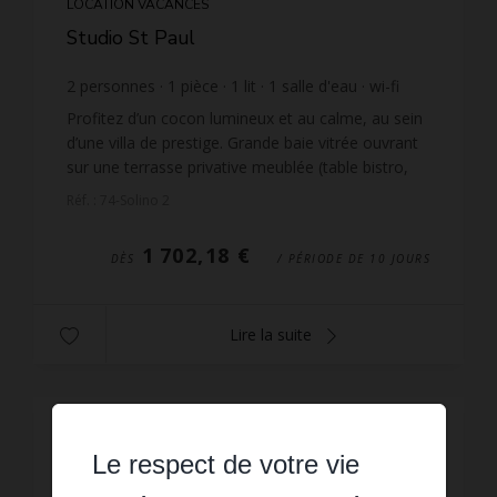
LOCATION VACANCES
Studio St Paul
2
personnes
1
pièce
1
lit
1
salle d'eau
wi-fi
Profitez d’un cocon lumineux et au calme, au sein
d’une villa de prestige. Grande baie vitrée ouvrant
sur une terrasse privative meublée (table bistro,
chaises, parasol) face à la verdure. Intérieur...
Réf. : 74-Solino 2
1 702,18 €
DÈS
/ PÉRIODE DE 10 JOURS
Lire la suite
Le respect de votre vie