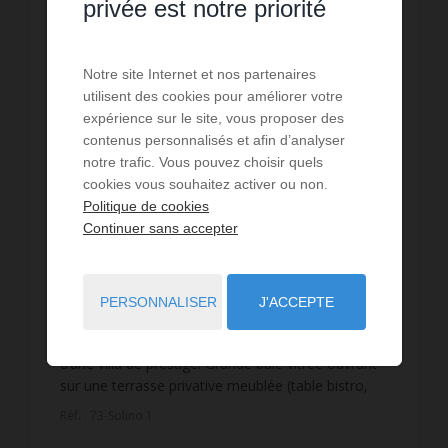
privée est notre priorité
Notre site Internet et nos partenaires
utilisent des cookies pour améliorer votre
expérience sur le site, vous proposer des
contenus personnalisés et afin d’analyser
notre trafic. Vous pouvez choisir quels
cookies vous souhaitez activer ou non.
Politique de cookies
Continuer sans accepter
LOCATION VACANCES
Studio St Paul
PERSONNALISER
J'ACCEPTE
2
personnes
1
pièce
1
lit
1
salle d'eau
Profitez d’un cocon lumineux et au calme, au sein
d’une villa de prestige. Grande baie vitrée ouvrant
sur une terrasse privative meublée (table bistro,
chaises, parasol) face à la verdure. Intérieur...
Réf. : 73-Solino 1