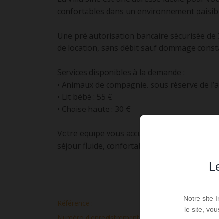
confortables dans un environnement paisible
Une pré autorisation bancaire sécurisée de
de location, sans débit sauf dommage const
Services disponibles à la demande :
• Animaux de compagnie, sous réserve de l’ac
• Lit bébé : 55 €
• Chaise haute : 30 €
Votre équipe vous accueille avec attention 
séjour fluide, confortable et serein.
Le
Notre site 
Référence :
83-S
le site, vo
Numéro d'enregistrement :
0615711220