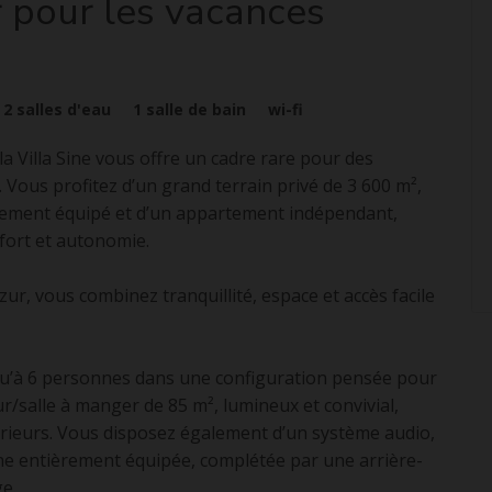
r pour les vacances
2
salles d'eau
1
salle de bain
wi-fi
la Villa Sine vous offre un cadre rare pour des
 Vous profitez d’un grand terrain privé de 3 600 m²,
aitement équipé et d’un appartement indépendant,
nfort et autonomie.
ur, vous combinez tranquillité, espace et accès facile
usqu’à 6 personnes dans une configuration pensée pour
ur/salle à manger de 85 m², lumineux et convivial,
térieurs. Vous disposez également d’un système audio,
ine entièrement équipée, complétée par une arrière-
ge.