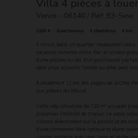
Villa
4 pièces
à loue
Vence
- 06140
/ Réf: 83-Sine
2 625 €
6
personnes
3
chambres
3
lits
À Vence, dans un quartier résidentiel calme, 
vacances sereines entre mer et arrière-pays.
d’une piscine au sel, d’un pool house parf
idéal pour accueillir famille ou amis avec co
À seulement 12 km des plages de la Côte d’Az
aux plaisirs du littoral.
Cette villa climatisée de 220 m² accueille j
préserver l’intimité de chacun. Le vaste séjo
s’ouvre directement sur la piscine et les ex
d’une connexion fibre optique et d’une cuis
cuisine pratique avec lave-linge et sèche-lin