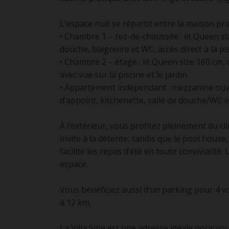
L’espace nuit se répartit entre la maison pr
• Chambre 1 – rez-de-chaussée : lit Queen si
douche, baignoire et WC, accès direct à la pi
• Chambre 2 – étage : lit Queen size 160 cm,
avec vue sur la piscine et le jardin.
• Appartement indépendant : mezzanine ouver
d’appoint, kitchenette, salle de douche/WC e
À l’extérieur, vous profitez pleinement du cl
invite à la détente, tandis que le pool house
facilite les repas d’été en toute conviviali
espace.
Vous bénéficiez aussi d’un parking pour 4 v
à 12 km.
La Villa Sine est une adresse idéale pour v