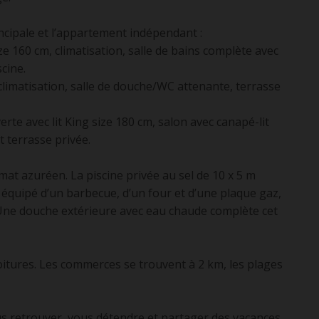
incipale et l’appartement indépendant :
ze 160 cm, climatisation, salle de bains complète avec
scine.
 climatisation, salle de douche/WC attenante, terrasse
te avec lit King size 180 cm, salon avec canapé-lit
t terrasse privée.
imat azuréen. La piscine privée au sel de 10 x 5 m
, équipé d’un barbecue, d’un four et d’une plaque gaz,
té. Une douche extérieure avec eau chaude complète cet
oitures. Les commerces se trouvent à 2 km, les plages
ous retrouver, vous détendre et partager des vacances