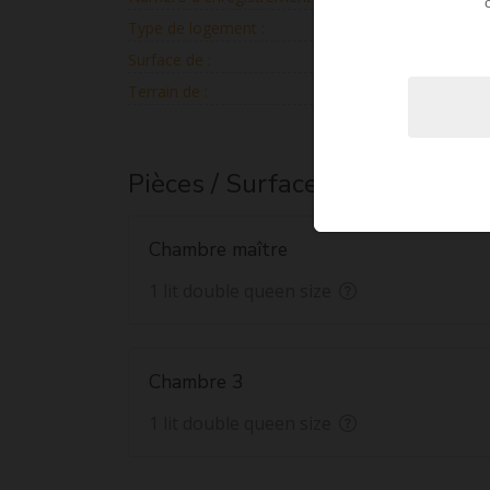
Type de logement :
V
Surface de :
220
Terrain de :
3 600
Pièces / Surfaces
Chambre maître
1 lit double queen size
Chambre 3
1 lit double queen size