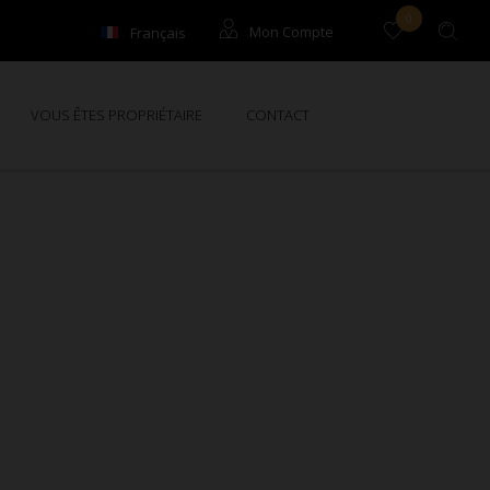
0
Français
Mon Compte
English
Locataires
VOUS ÊTES PROPRIÉTAIRE
CONTACT
Propriétaires