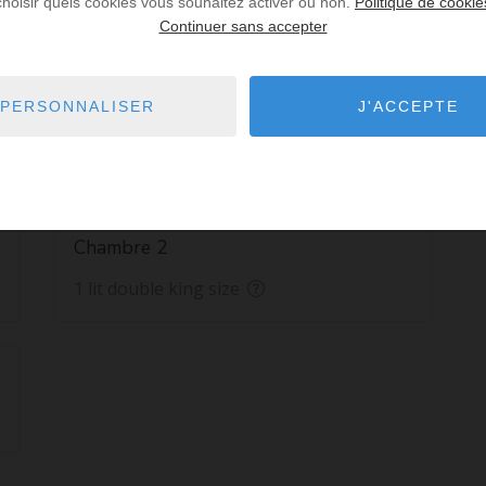
choisir quels cookies vous souhaitez activer ou non.
Politique de cookie
illa
Salle de bains :
Continuer sans accepter
1
 m2
Salles d'eau :
2
 m2
Parking :
oui
PERSONNALISER
J'ACCEPTE
Chambre 2
1 lit double king size