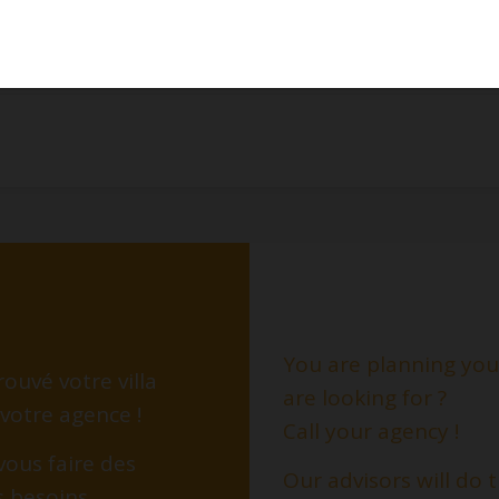
You are planning your
ouvé votre villa
are looking for ?
 votre agence !
Call your agency !
vous faire des
Our advisors will do
s besoins.