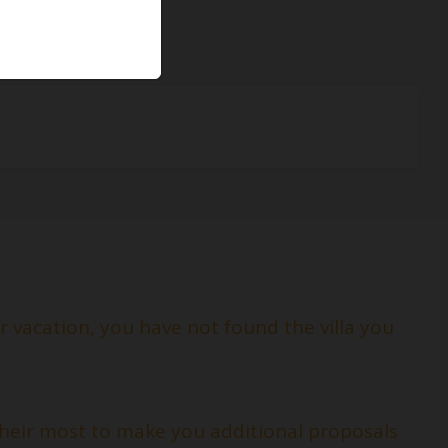
 vacation, you have not found the villa you
 their most to make you additional proposals