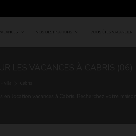
 VACANCES
VOS DESTINATIONS
VOUS ÊTES VACANCIER
UR LES VACANCES À CABRIS (06)
- Villa
Cabris
 en location vacances à Cabris. Recherchez votre maison 