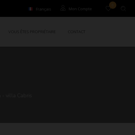
0
Français
Mon Compte
English
Locataires
VOUS ÊTES PROPRIÉTAIRE
CONTACT
Propriétaires
- villa Cabris