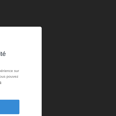
ité
périence sur
 Vous pouvez
s