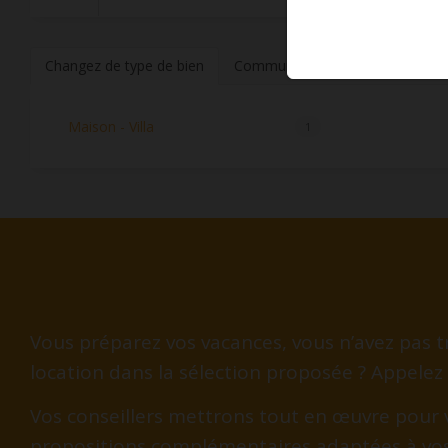
Changez de type de bien
Communes à proximité
Maison - Villa
1
Vous préparez vos vacances, vous n’avez pas tr
location dans la sélection proposée ? Appelez
Vos conseillers mettrons tout en œuvre pour 
propositions complémentaires adaptées à vo