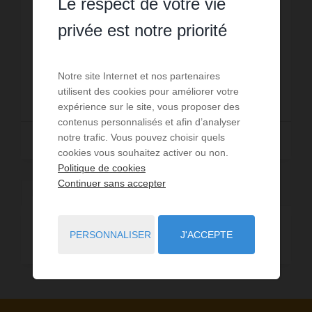
Le respect de votre vie
Sur les hauteurs de Théoule-sur-Mer, la Villa
Joséphine vous accueille dans un environnement
privée est notre priorité
calme et reposant. Vous bénéficiez d'une vue
panoramique exceptionnelle sur la Méditerranée,
Réf. : 75-Joséphine
le cadre parf...
Notre site Internet et nos partenaires
3 570 €
utilisent des cookies pour améliorer votre
DÈS
/ PAR SEMAINE
expérience sur le site, vous proposer des
contenus personnalisés et afin d’analyser
notre trafic. Vous pouvez choisir quels
Lire la suite
cookies vous souhaitez activer ou non.
Politique de cookies
Continuer sans accepter
Location vacances
Communes à proximité
Maison - Villa
PERSONNALISER
J'ACCEPTE
1