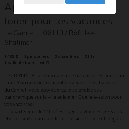
Appartement
3 pièces
à
louer pour les vacances
Le Cannet
- 06110
/ Réf: 144-
Shalimar
1 435 €
4
personnes
2
chambres
2
lits
1
salle de bain
wi-fi
HSUD0144 - Vous êtes dans une très belle résidence au
cœur d’un quartier résidentiel calme sur les hauteurs
du Cannet. Vous apprécierez la splendide vue
panoramique sur la ville et la mer. Quelle évasion pour
vos vacances !
L’appartement de 110m² est logé au 2ème étage. Vous
êtes accueillis dans un décor classique sobre et élégant.