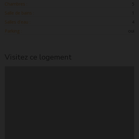
Chambres :
5
Salle de bains :
1
Salles d'eau :
4
Parking :
oui
Visitez ce logement