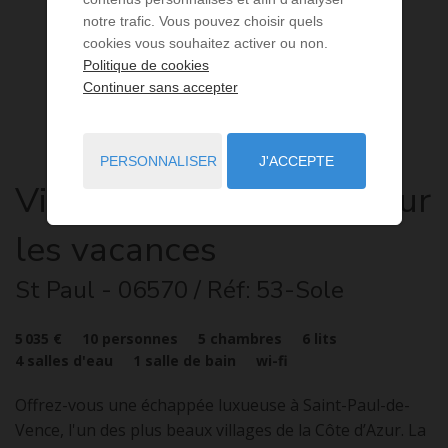
notre trafic. Vous pouvez choisir quels
cookies vous souhaitez activer ou non.
Politique de cookies
Continuer sans accepter
PERSONNALISER
J'ACCEPTE
Villa
6 pièces
à louer pour
les vacances
St Paul
- 06570
/ Réf: 53-Sole
5 035 €
10
personnes
5
chambres
6
lits
4
salles d'eau
1
salle de bain
wi-fi
Offrez-vous une échappée luxueuse à Saint-Paul-de-
Vence, l'un des plus beaux villages de la Côte d’Azur. La