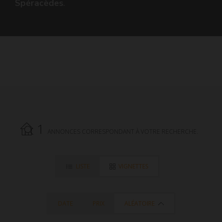
Spéracèdes
.
1
ANNONCES CORRESPONDANT À VOTRE RECHERCHE.
LISTE
VIGNETTES
DATE
PRIX
ALÉATOIRE