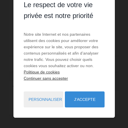
Le respect de votre vie
1
salle de bain
wi-fi
Située à Spéracèdes, dans un quartier résidentiel
calme et arboré, la Villa Madonette est une
privée est notre priorité
maison moderne offrant une magnifique vue
panoramique jusqu'à la mer. Elle est le lieu parfait
Réf. : 63-Madonette
pour des va...
Notre site Internet et nos partenaires
utilisent des cookies pour améliorer votre
2 000 €
DÈS
/ PAR SEMAINE
expérience sur le site, vous proposer des
contenus personnalisés et afin d’analyser
notre trafic. Vous pouvez choisir quels
Lire la suite
cookies vous souhaitez activer ou non.
Politique de cookies
Continuer sans accepter
Affinez par type de bien
Communes à proximité
PERSONNALISER
J'ACCEPTE
Maison - Villa
1