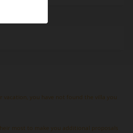
 vacation, you have not found the villa you
 their most to make you additional proposals