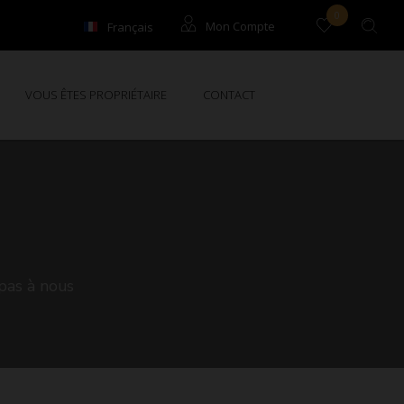
0
Français
Mon Compte
English
Locataires
VOUS ÊTES PROPRIÉTAIRE
CONTACT
Propriétaires
 pas à nous