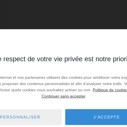
LOCATION VACANCES
Villa Le Cannet
 respect de votre vie privée est notre prior
6
personnes
3
chambres
3
lits
1
salle d'eau
2
salles de bain
wi-fi
Découvrez la Villa Chichourlier, une maison de
vacances pleine de charme, idéalement située sur la
Internet et nos partenaires utilisent des cookies pour améliorer votre ex
colline prisée de la Californie au Cannet, limite
us proposer des contenus personnalisés et afin d’analyser notre trafic.
Cannes. Cette villa vous offre un cadre paisible av...
choisir quels cookies vous souhaitez activer ou non.
Politique de cookie
Réf. : 120-Chichourlier
Continuer sans accepter
3 470 €
DÈS
/ PAR SEMAINE
PERSONNALISER
J'ACCEPTE
Lire la suite