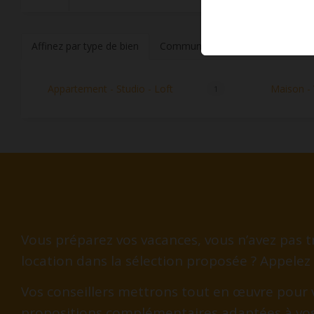
Affinez par type de bien
Communes à proximité
Appartement - Studio - Loft
Maison - V
1
Vous préparez vos vacances, vous n’avez pas tr
location dans la sélection proposée ? Appelez
Vos conseillers mettrons tout en œuvre pour 
propositions complémentaires adaptées à vo