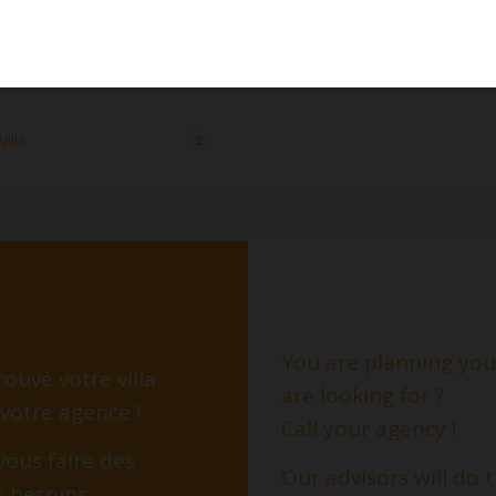
illa
2
You are planning your
ouvé votre villa
are looking for ?
 votre agence !
Call your agency !
vous faire des
Our advisors will do
s besoins.