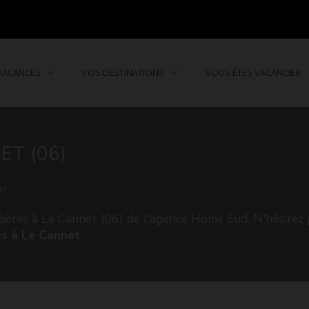
 VACANCES
VOS DESTINATIONS
VOUS ÊTES VACANCIER
T (06)
et
ières à Le Cannet (06) de l'agence Home Sud. N'hésitez
es à Le Cannet
.