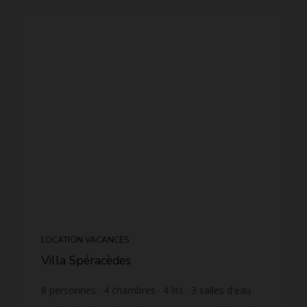
LOCATION VACANCES
Villa Spéracèdes
8
personnes
4
chambres
4
lits
3
salles d'eau
1
salle de bain
wi-fi