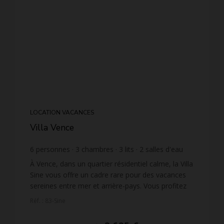
LOCATION VACANCES
Villa Vence
6
personnes
3
chambres
3
lits
2
salles d'eau
1
salle de bain
wi-fi
À Vence, dans un quartier résidentiel calme, la Villa
Sine vous offre un cadre rare pour des vacances
sereines entre mer et arrière-pays. Vous profitez
d’un grand terrain privé de 3 600 m², d’une pisc...
Réf. : 83-Sine