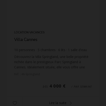
LOCATION VACANCES
Villa Cannes
10
personnes
5
chambres
6
lits
1
salle d'eau
4
salles de bain
wi-fi
Découvrez la Villa Springland, une belle propriété
nichée dans le prestigieux Parc Springland à
Cannes. Idéalement située, elle vous offre une
belle vue mer et la tranquillité d'un domaine
Réf. : 46-Springland
sécuris...
4 000 €
DÈS
/ PAR SEMAINE
Lire la suite