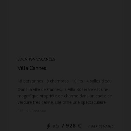
LOCATION VACANCES
Villa Cannes
16
personnes
8
chambres
10
lits
4
salles d'eau
3
salles de bain
wi-fi
Dans la ville de Cannes, la Villa Roseraie est une
magnifique propriété de charme dans un cadre de
verdure très calme. Elle offre une spectaculaire
vue mer sur les îles de Lérins. Idéalement située, ...
Réf. : 23-Roseraie
7 928 €
DÈS
/ PAR SEMAINE