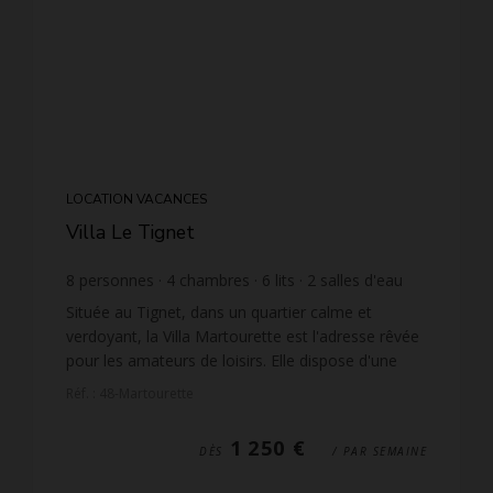
LOCATION VACANCES
Villa Le Tignet
8
personnes
4
chambres
6
lits
2
salles d'eau
1
salle de bain
wi-fi
Située au Tignet, dans un quartier calme et
verdoyant, la Villa Martourette est l'adresse rêvée
pour les amateurs de loisirs. Elle dispose d'une
piscine privée, d'un terrain de tennis privé et d'une
Réf. : 48-Martourette
e...
1 250 €
DÈS
/ PAR SEMAINE