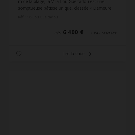
m de la plage, la Villa Lou Gueitadou est une
somptueuse bâtisse unique, classée « Demeure
remarquable ». Elle est nichée sur un terrain
Réf. : 18-Lou Gueitadou
arboré de 3 7...
6 400 €
DÈS
/ PAR SEMAINE
Lire la suite