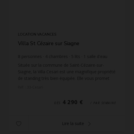
LOCATION VACANCES
Villa St Cézaire sur Siagne
8
personnes
4
chambres
5
lits
1
salle d'eau
1
salle de bain
wi-fi
Située sur la commune de Saint-Cézaire-sur-
Siagne, la Villa Cesari est une magnifique propriété
de standing très bien équipée. Elle vous promet
des vacances d'exception grâce à sa piscine privée
Réf. : 33-Cesari
cha...
4 290 €
DÈS
/ PAR SEMAINE
Lire la suite