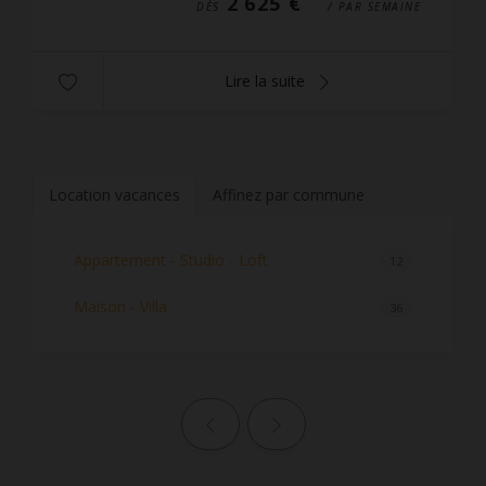
2 625 €
DÈS
/ PAR SEMAINE
Lire la suite
Location vacances
Affinez par commune
Appartement - Studio - Loft
12
Maison - Villa
36
Page précédente
Page suivante