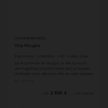
LOCATION VACANCES
Villa Mougins
8
personnes
4
chambres
4
lits
3
salles d'eau
1
salle de bain
wi-fi
Sur la commune de Mougins, la Villa Sunny est
une magnifique propriété située dans un quartier
résidentiel. Cette villa vous offre un cadre spacieux
sur un terrain de 1 700 m² et une piscine privée p...
Réf. : 57-Sunny
2 905 €
DÈS
/ PAR SEMAINE