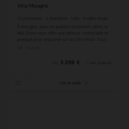
Villa Mougins
10
personnes
5
chambres
5
lits
4
salles d'eau
1
salle de bain
wi-fi
À Mougins, dans un quartier résidentiel calme, la
Villa Écrins vous offre une adresse confortable et
pratique pour séjourner sur la Côte d’Azur. Vous
profitez d’une villa moderne entièrement
Réf. : 59-Ecrins
climatisé...
3 200 €
DÈS
/ PAR SEMAINE
Lire la suite