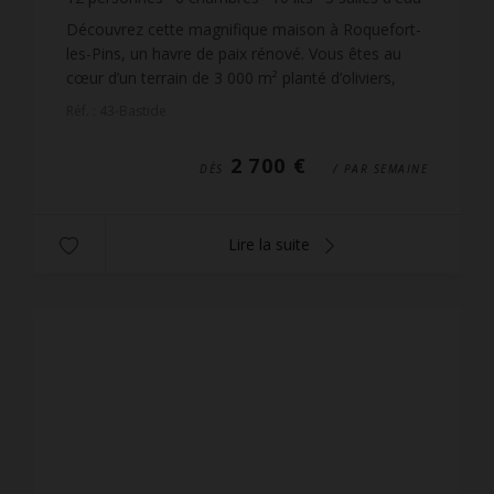
2
salles de bain
Découvrez cette magnifique maison à Roquefort-
les-Pins, un havre de paix rénové. Vous êtes au
cœur d’un terrain de 3 000 m² planté d’oliviers,
profitant d’un décor moderne et chaleureux aux
Réf. : 43-Bastide
tons do...
2 700 €
DÈS
/ PAR SEMAINE
Lire la suite