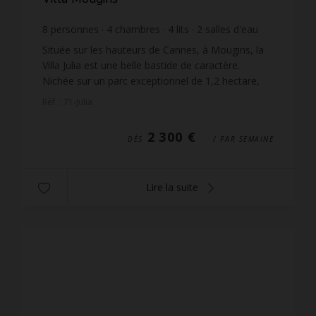
8
personnes
4
chambres
4
lits
2
salles d'eau
2
salles de bain
Située sur les hauteurs de Cannes, à Mougins, la
Villa Julia est une belle bastide de caractère.
Nichée sur un parc exceptionnel de 1,2 hectare,
elle vous offre une vue mer et un cadre spacieux
Réf. : 71-Julia
pour d...
2 300 €
DÈS
/ PAR SEMAINE
Lire la suite