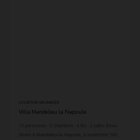
LOCATION VACANCES
Villa Mandelieu la Napoule
10
personnes
5
chambres
6
lits
2
salles d'eau
2
salles de bain
wi-fi
Située à Mandelieu-la-Napoule, à seulement 500