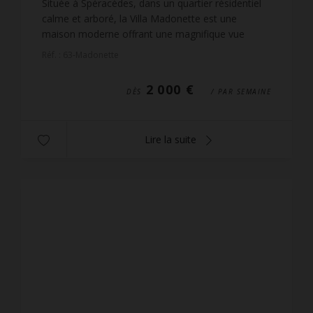
Située à Spéracèdes, dans un quartier résidentiel
calme et arboré, la Villa Madonette est une
maison moderne offrant une magnifique vue
panoramique jusqu'à la mer. Elle est le lieu parfait
Réf. : 63-Madonette
pour des va...
2 000 €
DÈS
/ PAR SEMAINE
Lire la suite