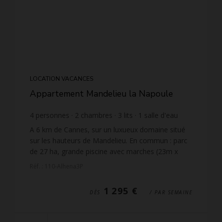
LOCATION VACANCES
Appartement Mandelieu la Napoule
4
personnes
2
chambres
3
lits
1
salle d'eau
1
salle de bain
wi-fi
A 6 km de Cannes, sur un luxueux domaine situé
sur les hauteurs de Mandelieu. En commun : parc
de 27 ha, grande piscine avec marches (23m x
10m, prof 80-200cm), bassin pour les enfants, 2
Réf. : 110-Alhena3P
tennis. Maga...
1 295 €
DÈS
/ PAR SEMAINE