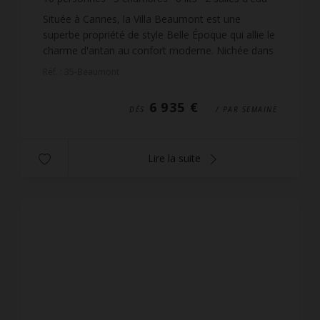
2
salles de bain
wi-fi
Située à Cannes, la Villa Beaumont est une
superbe propriété de style Belle Époque qui allie le
charme d'antan au confort moderne. Nichée dans
un secteur calme et verdoyant, elle offre une vue
Réf. : 35-Beaumont
époust...
6 935 €
DÈS
/ PAR SEMAINE
Lire la suite