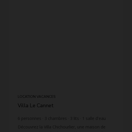
LOCATION VACANCES
Villa Le Cannet
6
personnes
3
chambres
3
lits
1
salle d'eau
2
salles de bain
wi-fi
Découvrez la Villa Chichourlier, une maison de