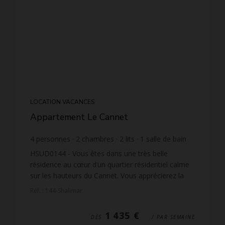
LOCATION VACANCES
Appartement Le Cannet
4
personnes
2
chambres
2
lits
1
salle de bain
wi-fi
HSUD0144 - Vous êtes dans une très belle
résidence au cœur d’un quartier résidentiel calme
sur les hauteurs du Cannet. Vous apprécierez la
splendide vue panoramique sur la ville et la mer.
Réf. : 144-Shalimar
Quelle évas...
1 435 €
DÈS
/ PAR SEMAINE