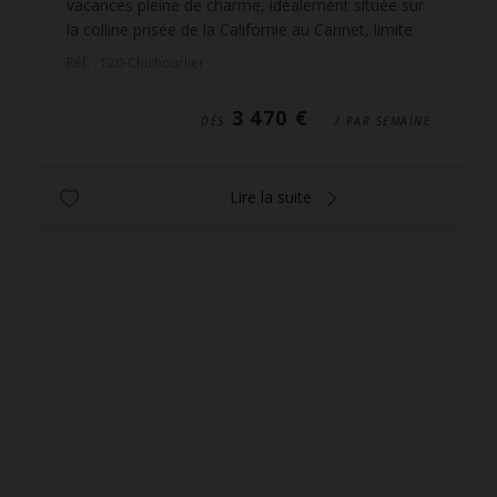
vacances pleine de charme, idéalement située sur
la colline prisée de la Californie au Cannet, limite
Cannes. Cette villa vous offre un cadre paisible av...
Réf. : 120-Chichourlier
3 470 €
DÈS
/ PAR SEMAINE
Lire la suite