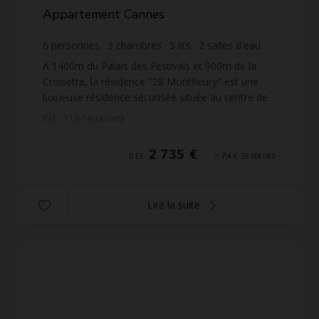
Appartement Cannes
6
personnes
3
chambres
5
lits
2
salles d'eau
1
salle de bain
wi-fi
A 1400m du Palais des Festivals et 900m de la
Croisette, la résidence "28 Montfleury" est une
luxueuse résidence sécurisée située au centre de
Cannes. En commun : piscine (13m x 5m,
Réf. : 118-Terracotta
profondeur 80/200c...
2 735 €
DÈS
/ PAR SEMAINE
Lire la suite