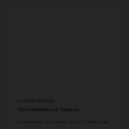
LOCATION VACANCES
Villa Mandelieu la Napoule
10
personnes
5
chambres
6
lits
2
salles d'eau
1
salle de bain
wi-fi