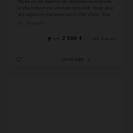
Située sur les hauteurs de Mandelieu-la-Napoule,
la Villa Embrun est une belle propriété, idéale pour
des vacances relaxantes sur la Côte d’Azur. Vous
bénéficiez d'une vue mer panoramique sur les Îl...
Réf. : 38-Embrun
2 500 €
DÈS
/ PAR SEMAINE
Lire la suite