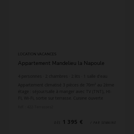
LOCATION VACANCES
Appartement Mandelieu la Napoule
4
personnes
2
chambres
2
lits
1
salle d'eau
1
salle de bain
wi-fi
Appartement climatisé 3 pièces de 70m² au 2ème
étage : séjour/salle à manger avec TV (TNT), HI-
FI, Wi-Fi, sortie sur terrasse. Cuisine ouverte
équipée. 1 chambre avec 1 lit double (140), salle
Réf. : 422-Terrasses2
d'eau/W...
1 395 €
DÈS
/ PAR SEMAINE