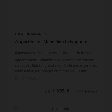
LOCATION VACANCES
Appartement Mandelieu la Napoule
6
personnes
3
chambres
4
lits
1
salle d'eau
1
salle de bain
wi-fi
Appartement 3 chambres de 115m² entièrement
climatisé : Entrée, grand salon/salle à manger avec
table à manger, canapé et télévision. Cuisine
américaine entièrement équipée : plaque
Réf. : 117-Horizon
induction, fo...
1 935 €
DÈS
/ PAR SEMAINE
Lire la suite