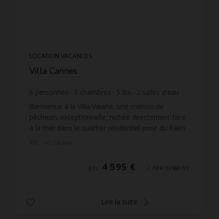
LOCATION VACANCES
Villa Cannes
6
personnes
3
chambres
5
lits
2
salles d'eau
wi-fi
Bienvenue à la Villa Vaiana, une maison de
pêcheurs exceptionnelle, nichée directement face
à la mer dans le quartier résidentiel prisé du Palm
Beach à Cannes. Entièrement rénovée, cette
Réf. : 40-Vaiana
maison uniqu...
4 595 €
DÈS
/ PAR SEMAINE
Lire la suite