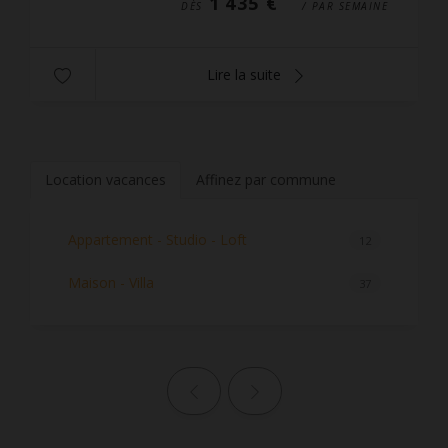
1 435 €
DÈS
/ PAR SEMAINE
Lire la suite
Location vacances
Affinez par commune
Appartement - Studio - Loft
12
Maison - Villa
37
Page précédente
Page suivante